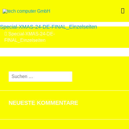
Skip
to
content
Special-XMAS-24-DE-FINAL_Einzelseiten
BEITRAGSNAVIGATION
Special-XMAS-24-DE-
FINAL_Einzelseiten
Suchen
nach:
NEUESTE KOMMENTARE