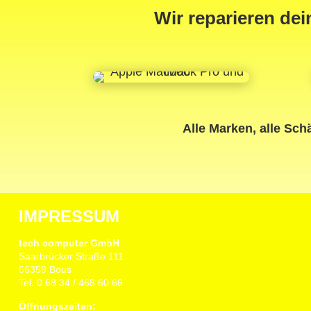
Wir reparieren de
Alle Marken, alle Sch
IMPRESSUM
tech computer GmbH
Saarbrücker Straße 111
66359 Bous
Tel. 0 68 34 / 468 60 66
Öffnungszeiten: