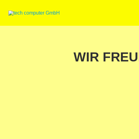
Skip
to
content
WIR FREU