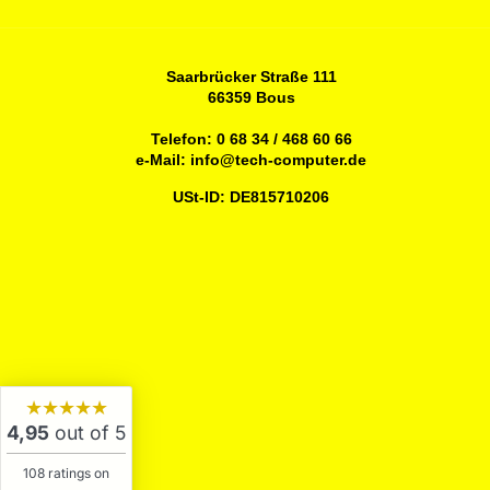
Saarbrücker Straße 111
66359 Bous
Telefon:
0 68 34 / 468 60 66
e-Mail:
info@tech-computer.de
USt-ID: DE815710206
★★★★★
4,95
out of 5
108 ratings on