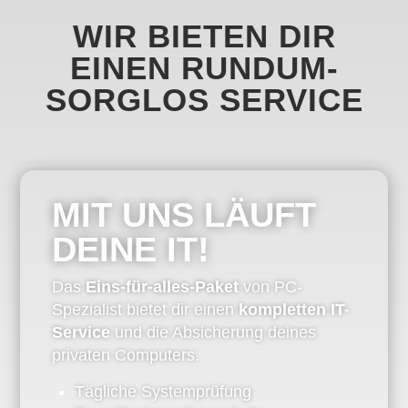
WIR BIETEN DIR
EINEN RUNDUM-
SORGLOS SERVICE
MIT UNS LÄUFT
DEINE IT!
Das
Eins-für-alles-Paket
von PC-
Spezialist bietet dir einen
kompletten IT-
Service
und die Absicherung deines
privaten Computers.
Tägliche Systemprüfung