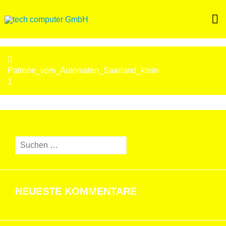
Skip
to
content
BEITRAGSNAVIGATION
Patrone_vom_Automaten_Saarland_klein-
1
Suchen
nach:
NEUESTE KOMMENTARE