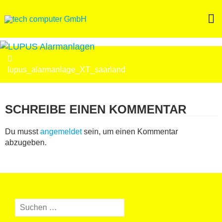
Skip
to
content
BEITRAGSNAVIGATION
lupus_alarmanlage_XT_saarland
SCHREIBE EINEN KOMMENTAR
Du musst
angemeldet
sein, um einen Kommentar
abzugeben.
Suchen
nach: