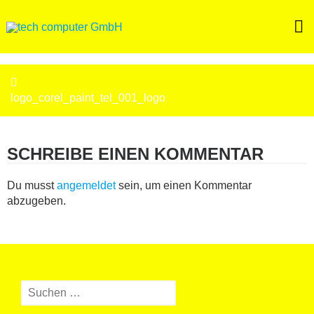
Skip
to
content
BEITRAGSNAVIGATION
logo_corel_paint_tel_001_logo
SCHREIBE EINEN KOMMENTAR
Du musst
angemeldet
sein, um einen Kommentar
abzugeben.
Suchen
nach: