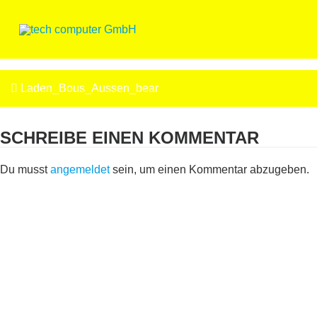
Skip
to
content
BEITRAGSNAVIGATION
Laden_Bous_Aussen_bear
SCHREIBE EINEN KOMMENTAR
Du musst
angemeldet
sein, um einen Kommentar abzugeben.