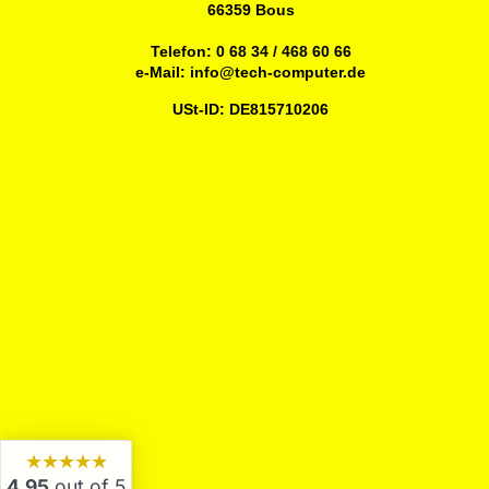
66359 Bous
Telefon:
0 68 34 / 468 60 66
e-Mail:
info@tech-computer.de
USt-ID: DE815710206
★★★★★
4,95
out of 5