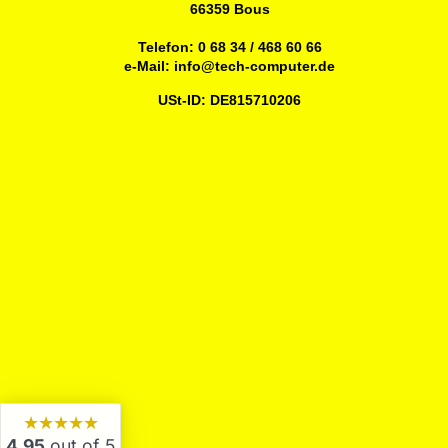
66359 Bous
Telefon:
0 68 34 / 468 60 66
e-Mail:
info@tech-computer.de
USt-ID: DE815710206
★★★★★
4,95
out of 5