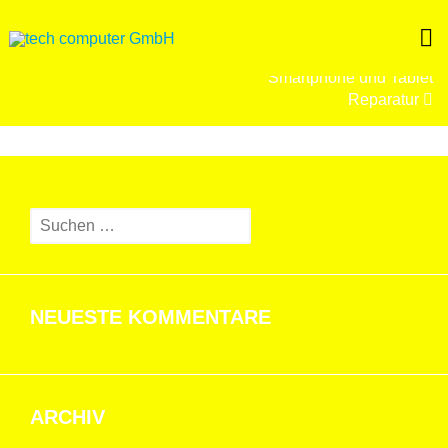
Skip
to
content
BEITRAGSNAVIGATION
Smartphone und Tablet
Reparatur
Suchen
nach:
NEUESTE KOMMENTARE
ARCHIV