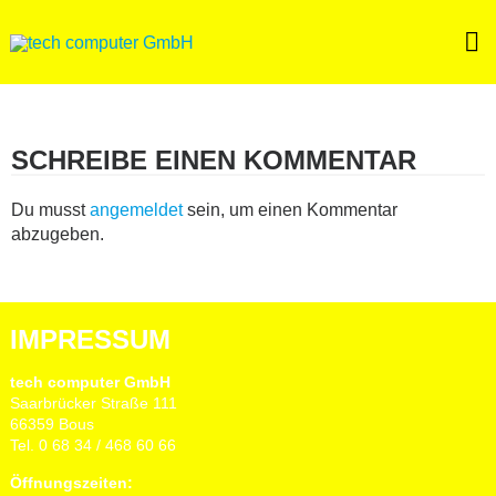
Skip
to
content
SCHREIBE EINEN KOMMENTAR
Du musst
angemeldet
sein, um einen Kommentar
abzugeben.
IMPRESSUM
tech computer GmbH
Saarbrücker Straße 111
66359 Bous
Tel. 0 68 34 / 468 60 66
Öffnungszeiten: