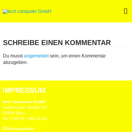
Skip
to
content
SCHREIBE EINEN KOMMENTAR
Du musst
angemeldet
sein, um einen Kommentar
abzugeben.
IMPRESSUM
tech computer GmbH
Saarbrücker Straße 111
66359 Bous
Tel. 0 68 34 / 468 60 66
Öffnungszeiten: