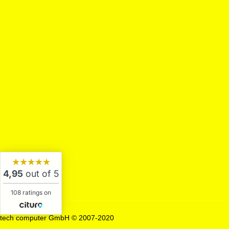
★★★★★
4,95
out of 5
108 ratings on
tech computer GmbH © 2007-2020