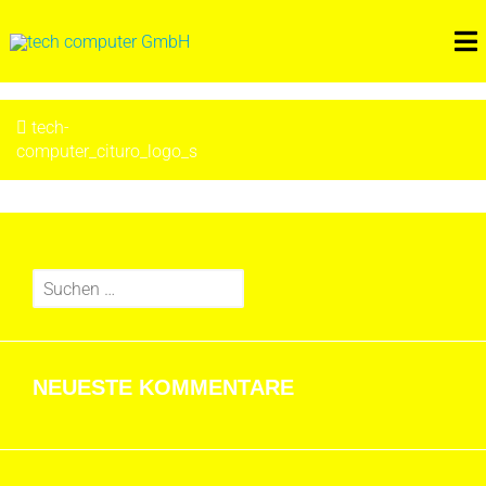
Skip
to
content
BEITRAGSNAVIGATION
tech-
computer_cituro_logo_s
Suchen
nach:
NEUESTE KOMMENTARE