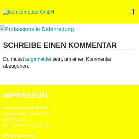
Skip
to
content
SCHREIBE EINEN KOMMENTAR
Du musst
angemeldet
sein, um einen Kommentar
abzugeben.
IMPRESSUM
tech computer GmbH
Saarbrücker Straße 111
66359 Bous
Tel. 0 68 34 / 468 60 66
Öffnungszeiten: