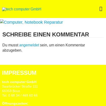
Skip
to
content
SCHREIBE EINEN KOMMENTAR
Du musst
angemeldet
sein, um einen Kommentar
abzugeben.
IMPRESSUM
tech computer GmbH
Saarbrücker Straße 111
66359 Bous
Tel. 0 68 34 / 468 60 66
Öffnungszeiten: